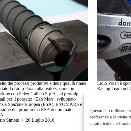
ello dei processi produttivi e della qualità finale
Lidio Poian è spons
tato la Lidio Poian alla realizzazione, in
Racing Team nel 
zione con Selex Galileo S.p.A., di prototipi
Carlo Simo
ali per il porgetto “Exo Mars” sviluppato
nzia Spaziale Europea (ESA). EXOMARS è la
ssione del programma ESA denominato
Questo sito utilizza co
RA…
preferenze e le visite 
rlo Simoni
20 Luglio 2010
caratteristiche e funzi