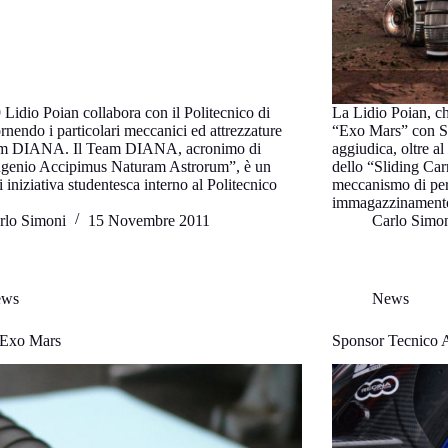
Lidio Poian collabora con il Politecnico di
La Lidio Poian, ch
rnendo i particolari meccanici ed attrezzature
“Exo Mars” con Se
eam DIANA. Il Team DIANA, acronimo di
aggiudica, oltre al
ngenio Accipimus Naturam Astrorum”, è un
dello “Sliding Ca
 iniziativa studentesca interno al Politecnico
meccanismo di per
immagazzinamento
rlo Simoni
15 Novembre 2011
Carlo Simo
ews
News
 Exo Mars
Sponsor Tecnico A