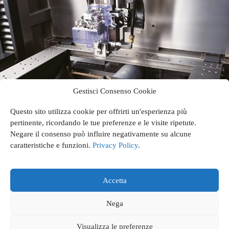
Gestisci Consenso Cookie
Questo sito utilizza cookie per offrirti un'esperienza più
pertinente, ricordando le tue preferenze e le visite ripetute.
Negare il consenso può influire negativamente su alcune
Da settembre in funzione la nuova elettroerosione a filo Sodick
caratteristiche e funzioni.
Privacy Policy
.
AG400L Premium.
Accetta
Home
Contatti
Privacy Policy
Nega
Visualizza le preferenze
Facebook
LinkedIn