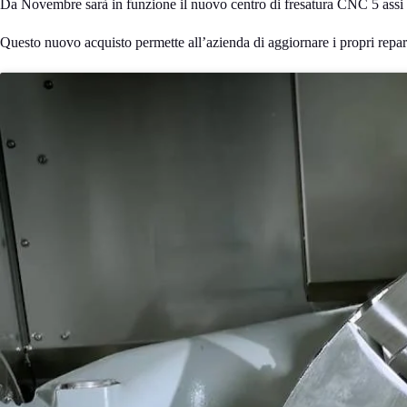
Da Novembre sarà in funzione il nuovo centro di fresatura CNC 5 as
Questo nuovo acquisto permette all’azienda di aggiornare i propri reparti