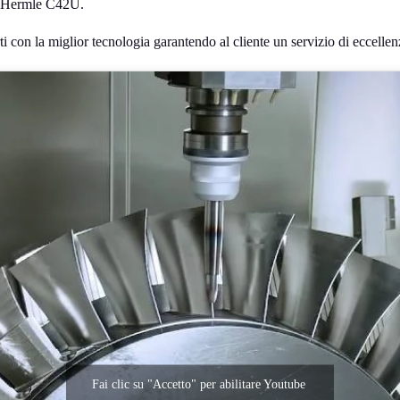
si Hermle C42U.
 con la miglior tecnologia garantendo al cliente un servizio di eccellenz
Fai clic su "Accetto" per abilitare Youtube